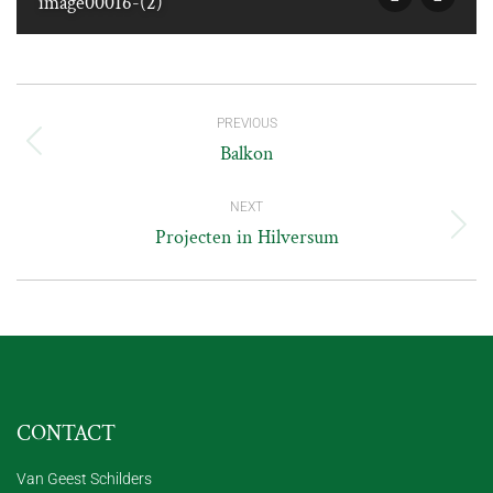
image00016-(2)
ALBUM
PREVIOUS
NAVIGATION
Balkon
Previous
album:
NEXT
Projecten in Hilversum
Next
album:
CONTACT
Van Geest Schilders