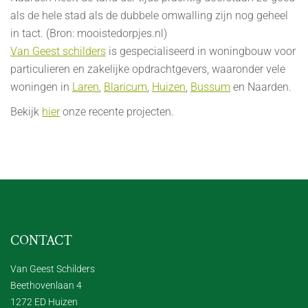
als de hele stad als de dubbele omwalling zijn nog geheel
in tact. (Bron: mooistedorpjes.nl)
Van Geest schilders
is gespecialiseerd in woningbouw voor
particulieren en zakelijke opdrachtgevers, waaronder vele
woningen in
Laren
,
Blaricum
,
Huizen
,
Bussum
en Naarden.
Bekijk
hier
onze recente projecten.
CONTACT
Van Geest Schilders
Beethovenlaan 4
1272 ED Huizen